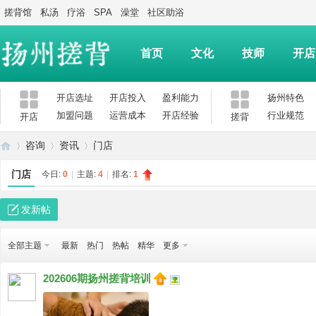
搓背馆
私汤
疗浴
SPA
澡堂
社区助浴
首页
文化
技师
开店
开店选址
开店投入
盈利能力
扬州特色
加盟问题
运营成本
开店经验
行业规范
开店
搓背
咨询
资讯
门店
门店
今日:
0
|
主题:
4
|
排名:
1
扬
»
›
›
发新帖
全部主题
最新
热门
热帖
精华
更多
202606期扬州搓背培训