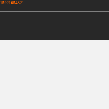
15921654321
ei.
ne