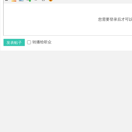
您需要登录后才可
转播给听众
发表帖子
w
w.