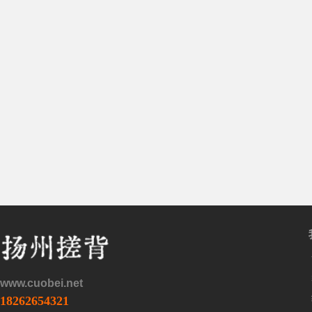
cu
ob
www.cuobei.net
18262654321